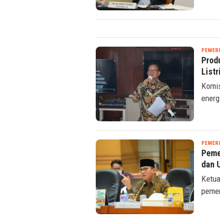
Sihar
PEMER
Prod
Listr
Komis
energ
PEMER
Peme
dan 
Ketua
pemer