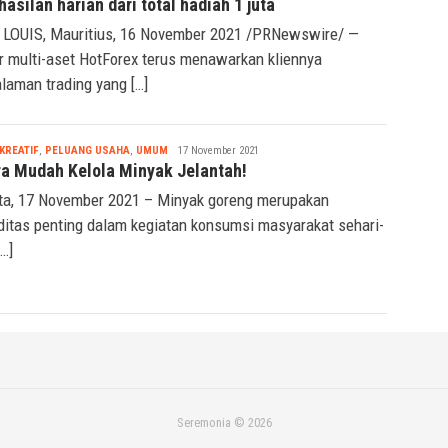
orex Beri penghargaan kepada klien Berupa
asilan harian dari total hadiah 1 juta
LOUIS, Mauritius, 16 November 2021 /PRNewswire/ —
r multi-aset HotForex terus menawarkan kliennya
laman trading yang […]
Nabila
KREATIF
,
PELUANG USAHA
,
UMUM
17 November 2021
ra Mudah Kelola Minyak Jelantah!
ta, 17 November 2021 – Minyak goreng merupakan
itas penting dalam kegiatan konsumsi masyarakat sehari-
[…]