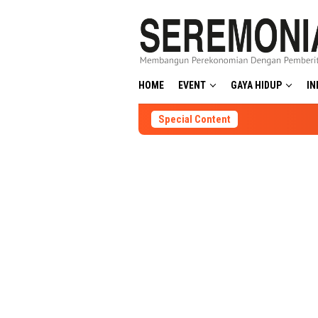
Skip
to
content
HOME
EVENT
GAYA HIDUP
IN
Special Content