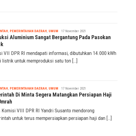
 Sitorus memastikan seluruh delegasi […]
Nabila
INTAH
,
PEMERINTAHAN DAERAH
,
UMUM
17 November 2021
uksi Aluminium Sangat Bergantung Pada Pasokan
ik
i VII DPR RI mendapati informasi, dibutuhkan 14.000 kWh
i listrik untuk memproduksi satu ton […]
Nabila
INTAH
,
PEMERINTAHAN DAERAH
,
UMUM
17 November 2021
rintah Di Minta Segera Matangkan Persiapan Haji
Umrah
 Komisi VIII DPR RI Yandri Susanto mendorong
intah untuk terus mempersiapkan persiapan haji dan […]