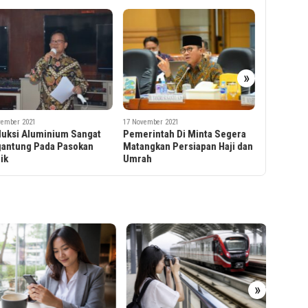
17 November 
»
Lazada da
Dukung 
Indonesi
vember 2021
17 November 2021
rintah Di Minta Segera
P&G Indonesia Bagikan 6,000
ngkan Persiapan Haji dan
Pisau Cukur Gillette Kepada
ah
Tenaga Kesehatan dan Pasien
Tiga Rumah Sakit di Jakarta
Ribuan