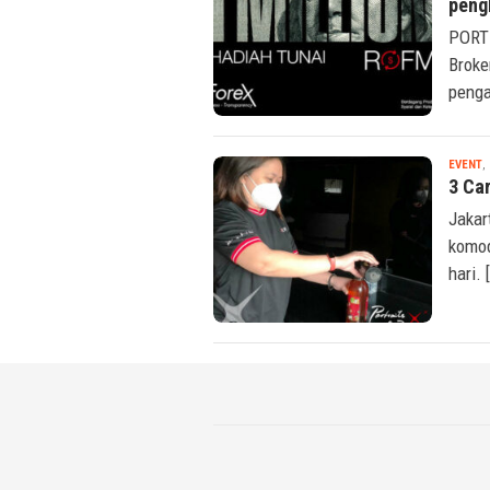
HotF
pengh
PORT 
Broke
penga
EVENT
,
3 Ca
Jakar
komod
hari. 