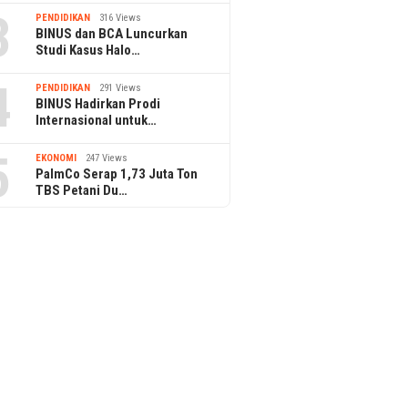
3
PENDIDIKAN
316 Views
BINUS dan BCA Luncurkan
Studi Kasus Halo…
4
PENDIDIKAN
291 Views
BINUS Hadirkan Prodi
Internasional untuk…
5
EKONOMI
247 Views
PalmCo Serap 1,73 Juta Ton
TBS Petani Du…