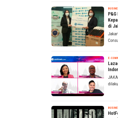
BUSINE
P&G 
Kepa
di Ja
Jakar
Consu
E-COM
Laza
Indo
JAKAR
dilaku
BUSINE