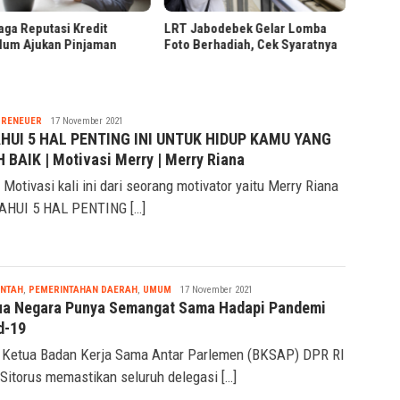
»
Pendaf
Jabodebek Gelar Lomba
Presiden Prabowo Tinjau
Berhadiah, Cek Syaratnya
Hilirisasi Bioetanol PTPN I di
Malang
Nabila
PRENEUER
17 November 2021
HUI 5 HAL PENTING INI UNTUK HIDUP KAMU YANG
H BAIK | Motivasi Merry | Merry Riana
 Motivasi kali ini dari seorang motivator yaitu Merry Riana
AHUI 5 HAL PENTING […]
Nabila
INTAH
,
PEMERINTAHAN DAERAH
,
UMUM
17 November 2021
a Negara Punya Semangat Sama Hadapi Pandemi
d-19
 Ketua Badan Kerja Sama Antar Parlemen (BKSAP) DPR RI