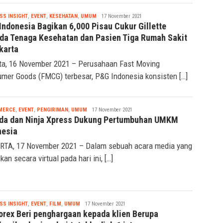
Nabila
SS INSIGHT
,
EVENT
,
KESEHATAN
,
UMUM
17 November 2021
Indonesia Bagikan 6,000 Pisau Cukur Gillette
da Tenaga Kesehatan dan Pasien Tiga Rumah Sakit
karta
ta, 16 November 2021 – Perusahaan Fast Moving
mer Goods (FMCG) terbesar, P&G Indonesia konsisten […]
Nabila
MERCE
,
EVENT
,
PENGIRIMAN
,
UMUM
17 November 2021
da dan Ninja Xpress Dukung Pertumbuhan UMKM
nesia
TA, 17 November 2021 – Dalam sebuah acara media yang
kan secara virtual pada hari ini, […]
Nabila
SS INSIGHT
,
EVENT
,
FILM
,
UMUM
17 November 2021