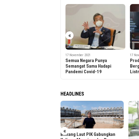
«
17 November 2021
17 November 2021
17 No
Semua Negara Punya
Produksi Aluminium Sangat
Peme
Semangat Sama Hadapi
Bergantung Pada Pasokan
Mata
Pandemi Covid-19
Listrik
Umr
HEADLINES