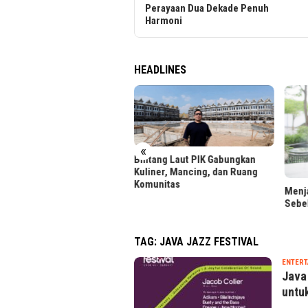
Perayaan Dua Dekade Penuh
Harmoni
HEADLINES
«
uan Calon Mahasiswa Padati
Bintang Laut PIK Gabungkan
daftaran BINUS University
Kuliner, Mancing, dan Ruang
Komunitas
Menja
Sebe
TAG:
JAVA JAZZ FESTIVAL
ENTERT
Java
untu