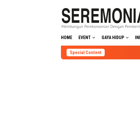
Skip
to
content
HOME
EVENT
GAYA HIDUP
IN
Special Content