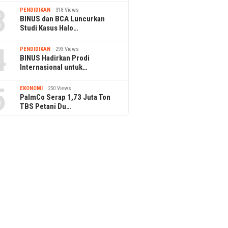
3
PENDIDIKAN
318 Views
BINUS dan BCA Luncurkan
Studi Kasus Halo…
4
PENDIDIKAN
293 Views
BINUS Hadirkan Prodi
Internasional untuk…
5
EKONOMI
250 Views
PalmCo Serap 1,73 Juta Ton
TBS Petani Du…