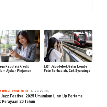
»
Presid
Hiliris
Malan
ga Reputasi Kredit
LRT Jabodebek Gelar Lomba
lum Ajukan Pinjaman
Foto Berhadiah, Cek Syaratnya
Tsaqif
AINMENT
,
EVENT
,
MUSIK
17 January 2025
Ridwan
 Jazz Festival 2025 Umumkan Line-Up Pertama
k Perayaan 20 Tahun