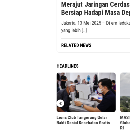
Merajut Jaringan Cerdas
Bersiap Hadapi Masa Dep
Jakarta, 13 Mei 2025 – Di era leda
yang lebih […]
RELATED NEWS
HEADLINES
ukung Sultan HB X, Jasa
«
ga Percepat Akses
oharjo
Lions Club Tangerang Gelar
MASTE
Bakti Sosial Kesehatan Gratis
Globa
RI