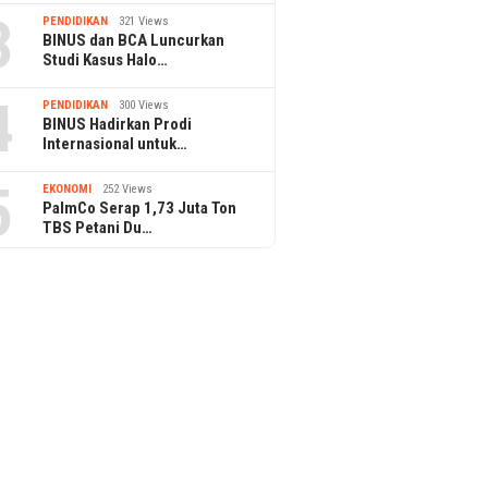
3
PENDIDIKAN
321 Views
BINUS dan BCA Luncurkan
Studi Kasus Halo…
4
PENDIDIKAN
300 Views
BINUS Hadirkan Prodi
Internasional untuk…
5
EKONOMI
252 Views
PalmCo Serap 1,73 Juta Ton
TBS Petani Du…
Lions Cl
Bakti So
arga Raih Predikat Gold
Didukung Sultan HB X, Jasa
L & CSR Award 2026
Marga Percepat Akses
Bokoharjo