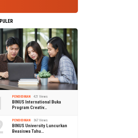
PULER
1
PENDIDIKAN
421 Views
BINUS International Buka
Program Creativ…
2
PENDIDIKAN
367 Views
BINUS University Luncurkan
Beasiswa Tahu…