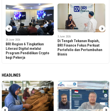
«
»
3 June 2026
n
25 June 2026
7
Di Tengah Tekanan Rupiah,
BRI Region 6 Tingkatkan
O
BRI Finance Fokus Perkuat
Literasi Digital melalui
d
Portofolio dan Pertumbuhan
Program Pendidikan Crypto
K
Bisnis
bagi Pekerja
A
HEADLINES
«
»