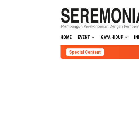
Skip
to
content
HOME
EVENT
GAYA HIDUP
IN
Special Content