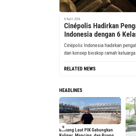
8 April 2026
Cinépolis Hadirkan Peng
Indonesia dengan 6 Kel
Cinépolis Indonesia hadirkan peng
dan konsep bioskop ramah keluarga
RELATED NEWS
HEADLINES
«
uan Calon Mahasiswa Padati
Bintang Laut PIK Gabungkan
daftaran BINUS University
Kuliner, Mancing, dan Ruang