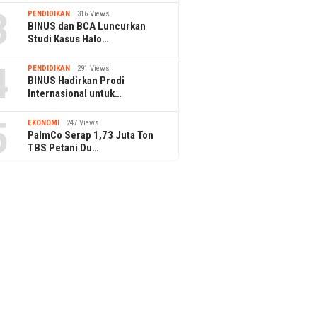
3
PENDIDIKAN
316 Views
BINUS dan BCA Luncurkan
Studi Kasus Halo…
4
PENDIDIKAN
291 Views
BINUS Hadirkan Prodi
Internasional untuk…
5
EKONOMI
247 Views
PalmCo Serap 1,73 Juta Ton
TBS Petani Du…
en Prabowo Tinjau
Ribuan Calon Mahasiswa Padati
Bintang 
asi Bioetanol PTPN I di
Pendaftaran BINUS University
Kuliner,