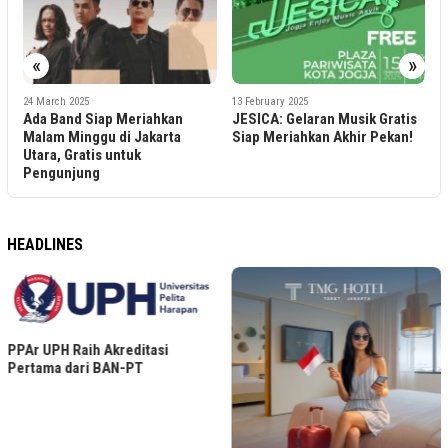
2
D
«
»
P
24 March 2025
13 February 2025
Ada Band Siap Meriahkan
JESICA: Gelaran Musik Gratis
Malam Minggu di Jakarta
Siap Meriahkan Akhir Pekan!
Utara, Gratis untuk
Pengunjung
HEADLINES
PPAr UPH Raih Akreditasi
Pertama dari BAN-PT