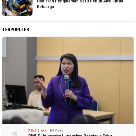
Hadirkan Pengalaman Seru Penuh Aksi untuk
Keluarga
TERPOPULER
PENDIDIKAN
367 Views
BINUS University Luncurkan Beasiswa Tahu…