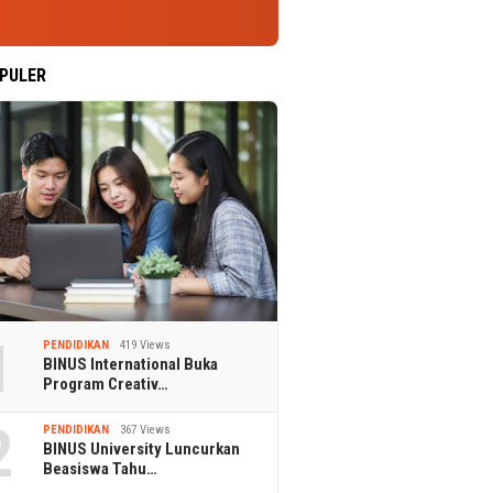
PULER
1
PENDIDIKAN
419 Views
BINUS International Buka
Program Creativ…
2
PENDIDIKAN
367 Views
BINUS University Luncurkan
Beasiswa Tahu…