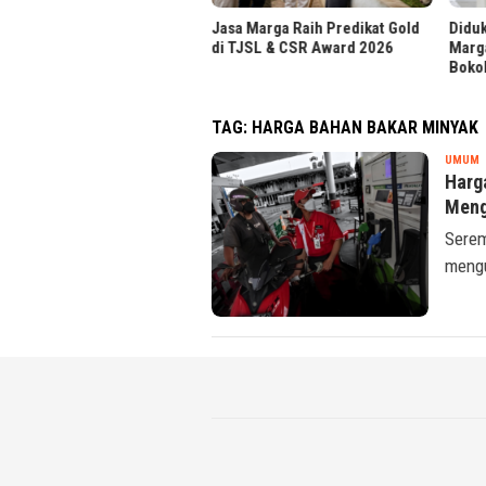
Jasa Marga Raih Predikat Gold
Diduk
di TJSL & CSR Award 2026
Marg
Boko
TAG:
HARGA BAHAN BAKAR MINYAK
S
UMUM
Harg
Meng
Serem
mengu