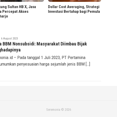
Berbas
ung Sultan HB X, Jasa
Dollar Cost Averaging, Strategi
a Percepat Akses
Investasi Bertahap bagi Pemula
harjo
eremonia
6 August 2023
a BBM Nonsubsidi: Masyarakat Diimbau Bijak
hadapinya
onia.id – Pada tanggal 1 Juli 2023, PT Pertamina
mumkan penyesuaian harga sejumlah jenis BBM […]
Seremonia © 2026