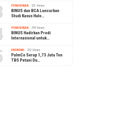
3
PENDIDIKAN
321 Views
BINUS dan BCA Luncurkan
Studi Kasus Halo…
4
PENDIDIKAN
299 Views
BINUS Hadirkan Prodi
Internasional untuk…
5
EKONOMI
252 Views
PalmCo Serap 1,73 Juta Ton
TBS Petani Du…
PPAr UPH Raih Akreditasi
Pertama dari BAN-PT
 dan BPDP Gelar
Jasa Mar
op Pangan Sehat
di TJSL 