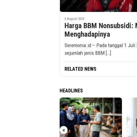
6 August 2023
Harga BBM Nonsubsidi: 
Menghadapinya
Seremonia.id – Pada tanggal 1 Jul
sejumlah jenis BBM […]
RELATED NEWS
HEADLINES
r UPH Raih Akreditasi
tama dari BAN-PT
«