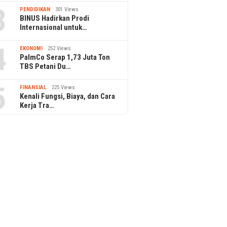
3
PENDIDIKAN
301 Views
BINUS Hadirkan Prodi
Internasional untuk…
4
EKONOMI
252 Views
PalmCo Serap 1,73 Juta Ton
TBS Petani Du…
5
FINANSIAL
225 Views
Kenali Fungsi, Biaya, dan Cara
Kerja Tra…
Tips Kelola Dana Sebelum
Lions Cl
Ambil Sabbatical Leave
Bakti So
s Rilis Single
tung”, Sebar Energi