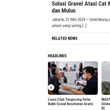
Solusi Gravel Atasi Cat
dan Mulus
Jakarta, 31 Mei 2024 – Gelembung 
umum yang sering […]
RELATED NEWS
HEADLINES
«
s Kelola Dana Sebelum
Lions Club Tangerang Gelar
MASTE
il Sabbatical Leave
Bakti Sosial Kesehatan Gratis
Globa
RI