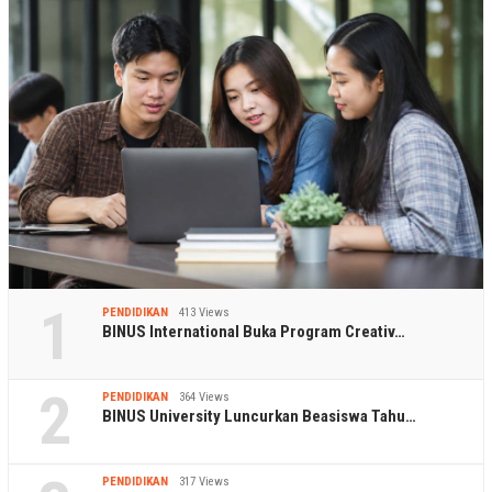
1
PENDIDIKAN
413 Views
BINUS International Buka Program Creativ…
2
PENDIDIKAN
364 Views
BINUS University Luncurkan Beasiswa Tahu…
PENDIDIKAN
317 Views