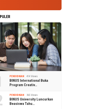
PULER
1
PENDIDIKAN
414 Views
BINUS International Buka
Program Creativ…
2
PENDIDIKAN
365 Views
BINUS University Luncurkan
Beasiswa Tahu…