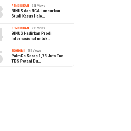
3
PENDIDIKAN
321 Views
BINUS dan BCA Luncurkan
Studi Kasus Halo…
4
PENDIDIKAN
299 Views
BINUS Hadirkan Prodi
Internasional untuk…
5
EKONOMI
252 Views
PalmCo Serap 1,73 Juta Ton
TBS Petani Du…
PPAr UPH
Pertama
ggulan Program
Reseller Layanan Media Sosial,
ss Management &
Sampingan Senyap Gen Z