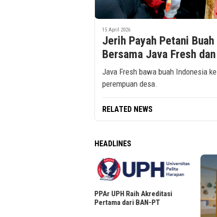
15 April 2026
Jerih Payah Petani Buah
Bersama Java Fresh dan
Java Fresh bawa buah Indonesia ke
perempuan desa.
RELATED NEWS
HEADLINES
PPAr UPH Raih Akreditasi
eller Layanan Media Sosial,
Pertama dari BAN-PT
pingan Senyap Gen Z