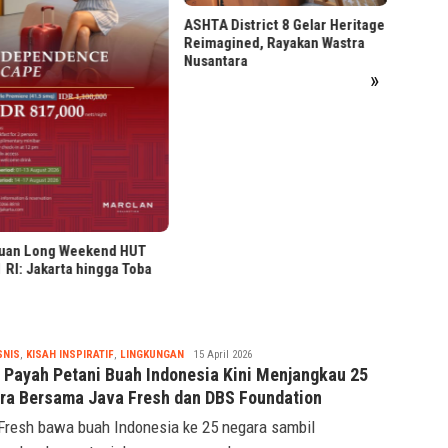
Market
ASHTA District 8 Gelar Heritage
Reimagined, Rayakan Wastra
Nusantara
»
uan Long Weekend HUT
 RI: Jakarta hingga Toba
Tsaqif
SNIS
,
KISAH INSPIRATIF
,
LINGKUNGAN
15 April 2026
Ridwan
h Payah Petani Buah Indonesia Kini Menjangkau 25
ra Bersama Java Fresh dan DBS Foundation
Fresh bawa buah Indonesia ke 25 negara sambil