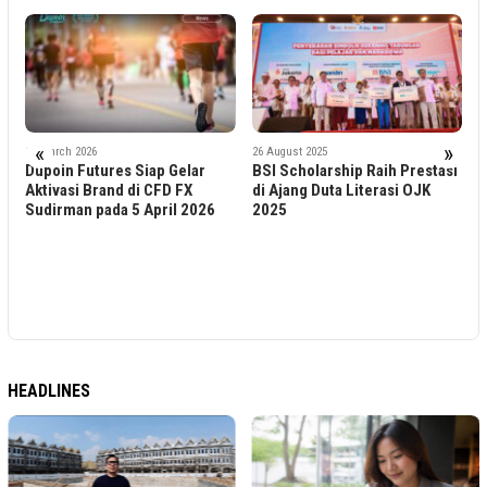
«
»
27 March 2026
26 August 2025
Dupoin Futures Siap Gelar
BSI Scholarship Raih Prestasi
1
D
Aktivasi Brand di CFD FX
di Ajang Duta Literasi OJK
F
Sudirman pada 5 April 2026
2025
P
K
D
HEADLINES