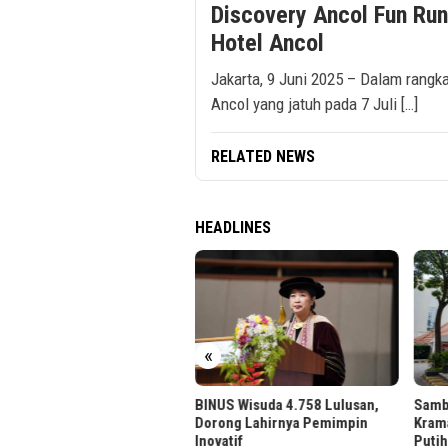
Discovery Ancol Fun Run
Hotel Ancol
Jakarta, 9 Juni 2025 – Dalam rangk
Ancol yang jatuh pada 7 Juli […]
RELATED NEWS
HEADLINES
 Region 6 Gelar Pengajian
in untuk Pekerja
«
BINUS Wisuda 4.758 Lulusan,
Sambu
Dorong Lahirnya Pemimpin
Krama
Inovatif
Putih