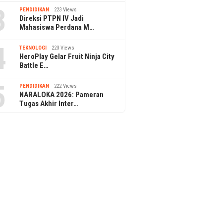
3
PENDIDIKAN
223 Views
Direksi PTPN IV Jadi
Mahasiswa Perdana M…
4
TEKNOLOGI
223 Views
HeroPlay Gelar Fruit Ninja City
Battle E…
5
PENDIDIKAN
222 Views
NARALOKA 2026: Pameran
Tugas Akhir Inter…
BRI Region 6 Gelar Pengajian
Rutin untuk Pekerja
 HUT ke-81 RI, Kantor
BINUS Wi
ngga Dua Dihias Merah
Dorong 
Inovatif