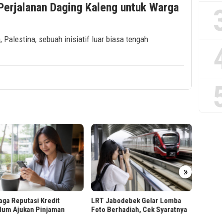
 Perjalanan Daging Kaleng untuk Warga
 Palestina, sebuah inisiatif luar biasa tengah
»
Presid
Hiliris
Malan
ga Reputasi Kredit
LRT Jabodebek Gelar Lomba
lum Ajukan Pinjaman
Foto Berhadiah, Cek Syaratnya