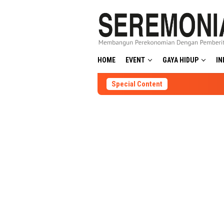
Skip
to
content
HOME
EVENT
GAYA HIDUP
IN
Special Content