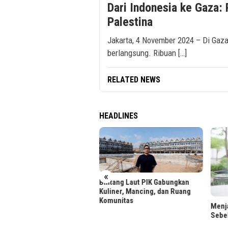
Dari Indonesia ke Gaza:
Palestina
Jakarta, 4 November 2024 – Di Gaza,
berlangsung. Ribuan […]
RELATED NEWS
HEADLINES
«
uan Calon Mahasiswa Padati
Bintang Laut PIK Gabungkan
daftaran BINUS University
Kuliner, Mancing, dan Ruang
Komunitas
Menja
Sebe