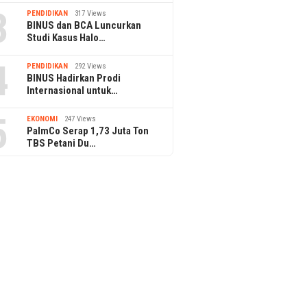
3
PENDIDIKAN
317 Views
BINUS dan BCA Luncurkan
Studi Kasus Halo…
4
PENDIDIKAN
292 Views
BINUS Hadirkan Prodi
Internasional untuk…
5
EKONOMI
247 Views
PalmCo Serap 1,73 Juta Ton
TBS Petani Du…
en Prabowo Tinjau
Ribuan Calon Mahasiswa Padati
Bintang 
asi Bioetanol PTPN I di
Pendaftaran BINUS University
Kuliner,
g
Komunit