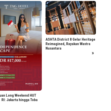
5 Keun
Busine
Market
ASHTA District 8 Gelar Heritage
Reimagined, Rayakan Wastra
Nusantara
»
uan Long Weekend HUT
 RI: Jakarta hingga Toba