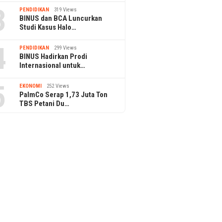
3
PENDIDIKAN
319 Views
BINUS dan BCA Luncurkan
Studi Kasus Halo…
4
PENDIDIKAN
299 Views
BINUS Hadirkan Prodi
Internasional untuk…
5
EKONOMI
252 Views
PalmCo Serap 1,73 Juta Ton
TBS Petani Du…