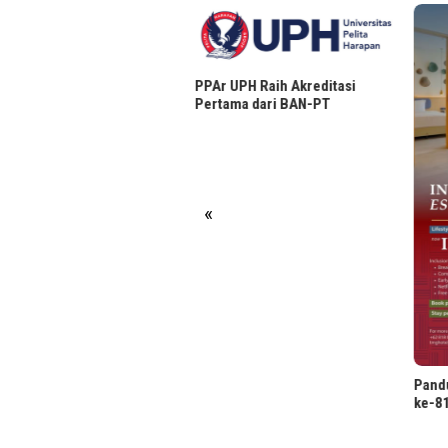
PPAr UPH Raih Akreditasi
eller Layanan Media Sosial,
Pertama dari BAN-PT
pingan Senyap Gen Z
«
Pand
ke-81