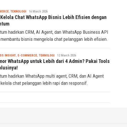
Tsaqif
MERCE
,
TEKNOLOGI
16 March 2026
Ridwan
 Kelola Chat WhatsApp Bisnis Lebih Efisien dengan
ntum
tum hadirkan CRM, AI Agent, dan WhatsApp Business API
 membantu bisnis mengelola chat pelanggan lebih efisien.
Tsaqif
SS INSIGHT
,
E-COMMERCE
,
TEKNOLOGI
12 March 2026
Ridwan
mor WhatsApp untuk Lebih dari 4 Admin? Pakai Tools
olusinya!
tum hadirkan WhatsApp multi agent, CRM, dan AI Agent
 kelola chat pelanggan lebih rapi dan responsif.