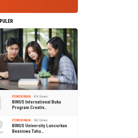
PULER
1
PENDIDIKAN
414 Views
BINUS International Buka
Program Creativ…
2
PENDIDIKAN
365 Views
BINUS University Luncurkan
Beasiswa Tahu…