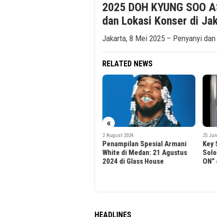
2025 DOH KYUNG SOO AS
dan Lokasi Konser di Ja
Jakarta, 8 Mei 2025 – Penyanyi dan 
RELATED NEWS
«
2 August 2024
25 June 2024
orld
Penampilan Spesial Armani
Key SHINee akan Gelar Konse
N
White di Medan: 21 Agustus
Solo “2024 KEYLAND ON: AN
ta
2024 di Glass House
ON” di Jakarta
HEADLINES