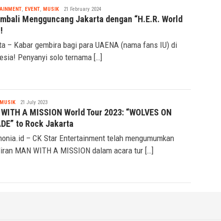
Tsaqif
AINMENT
,
EVENT
25 June 2024
Ridwan
SHINee akan Gelar Konser Solo “2024 KEYLAND ON:
ON” di Jakarta
ta, 25 Juni 2024 – Key, salah satu anggota boyband
e, akan menggelar konser solo […]
Tsaqif
AINMENT
,
EVENT
,
MUSIK
21 February 2024
Ridwan
embali Mengguncang Jakarta dengan “H.E.R. World
!
ta – Kabar gembira bagi para UAENA (nama fans IU) di
esia! Penyanyi solo ternama […]
Seremonia
MUSIK
21 July 2023
WITH A MISSION World Tour 2023: “WOLVES ON
DE” to Rock Jakarta