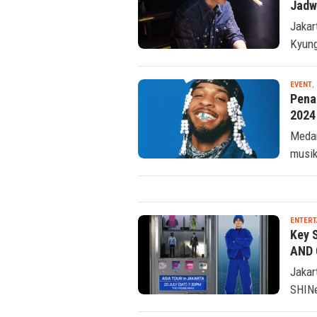
TAG:
CK STAR ENTERTAINMENT
ENTERT
2025
Jadw
Jakar
Kyung
EVENT
,
Pena
2024
Medan
musik