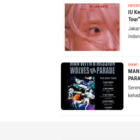
ENTERT
Key 
AND 
Jakar
SHINe
ENTERT
IU K
Tour”
Jakar
Indon
EVENT
,
MAN 
PARA