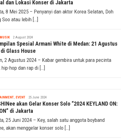
KAI Daop 2 Bandung Hentikan
Sementara KA Usai Gempa
Pangandaran
Tsaqif
AINMENT
,
EVENT
8 May 2025
Ridwan
 DOH KYUNG SOO ASIA CONCERT TOUR “DO it!” –
al dan Lokasi Konser di Jakarta
ta, 8 Mei 2025 – Penyanyi dan aktor Korea Selatan, Doh
 Soo atau lebih […]
Tsaqif
MUSIK
2 August 2024
Ridwan
mpilan Spesial Armani White di Medan: 21 Agustus
 di Glass House
, 2 Agustus 2024 – Kabar gembira untuk para pecinta
 hip-hop dan rap di […]