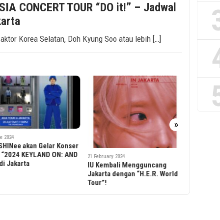
IA CONCERT TOUR “DO it!” – Jadwal
karta
aktor Korea Selatan, Doh Kyung Soo atau lebih […]
»
2
P
r
W
D
21 February 2024
21 July 2023
2
IU Kembali Mengguncang
MAN WITH A MISSION World
Jakarta dengan “H.E.R. World
Tour 2023: “WOLVES ON
Tour”!
PARADE” to Rock Jakarta