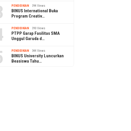
3
PENDIDIKAN
394 Views
BINUS International Buka
Program Creativ…
4
PENDIDIKAN
390 Views
PTPP Garap Fasilitas SMA
Unggul Garuda d…
5
PENDIDIKAN
344 Views
BINUS University Luncurkan
Beasiswa Tahu…
25 June 2024
21 Febru
Key SHINee akan Gelar Konser
IU Ke
 August 2024
Solo “2024 KEYLAND ON: AND
Jakart
enampilan Spesial Armani
ON” di Jakarta
Tour”!
hite di Medan: 21 Agustus
024 di Glass House