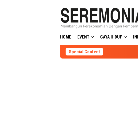
Skip
to
content
HOME
EVENT
GAYA HIDUP
IN
Special Content