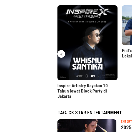
FisTx Produksi Teknologi Nano
Lokal Lawan Penyakit Udang
«
Inspire Artistry Rayakan 10
Tahun lewat Block Party di
Jakarta