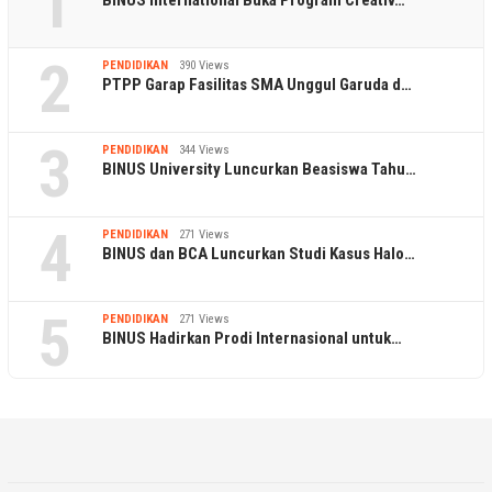
1
BINUS International Buka Program Creativ…
2
PENDIDIKAN
390 Views
PTPP Garap Fasilitas SMA Unggul Garuda d…
3
PENDIDIKAN
344 Views
BINUS University Luncurkan Beasiswa Tahu…
4
PENDIDIKAN
271 Views
BINUS dan BCA Luncurkan Studi Kasus Halo…
5
PENDIDIKAN
271 Views
BINUS Hadirkan Prodi Internasional untuk…