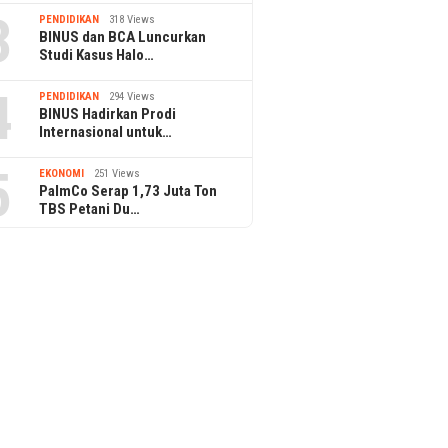
3
PENDIDIKAN
318 Views
BINUS dan BCA Luncurkan
Studi Kasus Halo…
4
PENDIDIKAN
294 Views
BINUS Hadirkan Prodi
Internasional untuk…
5
EKONOMI
251 Views
PalmCo Serap 1,73 Juta Ton
TBS Petani Du…
 Tawarkan Layanan
Odoo Accounting Bantu
BRI Fina