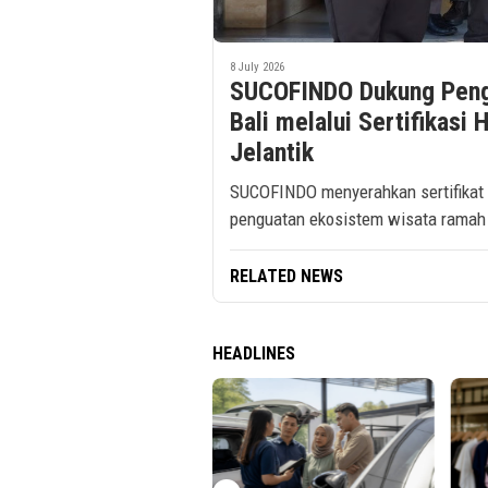
8 July 2026
SUCOFINDO Dukung Peng
Bali melalui Sertifikasi
Jelantik
SUCOFINDO menyerahkan sertifikat 
penguatan ekosistem wisata ramah 
RELATED NEWS
HEADLINES
o Accounting Bantu