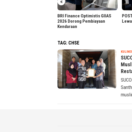
«
usahaan Percepat Tutup
ku
BRI Finance Optimistis GIIAS
POST 
2026 Dorong Pembiayaan
Lewat
Kendaraan
TAG:
CHSE
KULINE
SUCO
Musli
Rest
SUCOF
Santh
musli