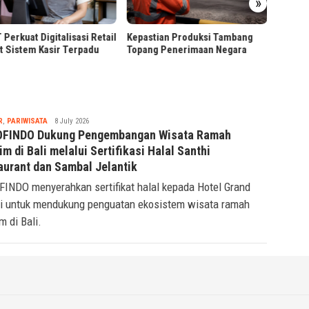
»
Lengka
untuk B
Perkuat Digitalisasi Retail
Kepastian Produksi Tambang
 Sistem Kasir Terpadu
Topang Penerimaan Negara
Tsaqif
R
,
PARIWISATA
8 July 2026
Ridwan
FINDO Dukung Pengembangan Wisata Ramah
m di Bali melalui Sertifikasi Halal Santhi
aurant dan Sambal Jelantik
INDO menyerahkan sertifikat halal kepada Hotel Grand
i untuk mendukung penguatan ekosistem wisata ramah
m di Bali.