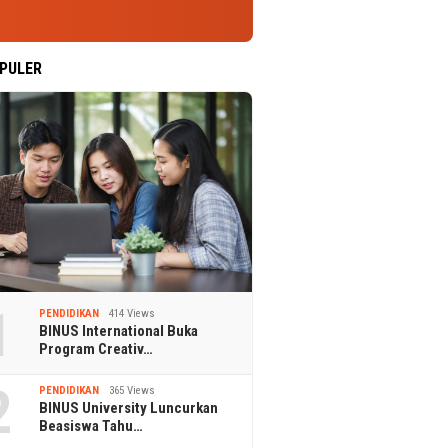
PULER
1
PENDIDIKAN
414 Views
BINUS International Buka
Program Creativ…
2
PENDIDIKAN
365 Views
BINUS University Luncurkan
Beasiswa Tahu…