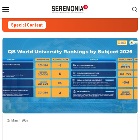
Skip
Mobile
to
Menu
content
Special Content
27 March 2026