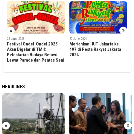
«
»
3
25 June 2025
27 June 2024
Festival Ondel-Ondel 2025
Meriahkan HUT Jakarta ke-
d
Akan Digelar di TMII:
497 di Pesta Rakyat Jakarta
Pelestarian Budaya Betawi
2024
2
Lewat Parade dan Pentas Seni
HEADLINES
«
»