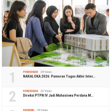
1
PENDIDIKAN
229 Views
NARALOKA 2026: Pameran Tugas Akhir Inter…
2
PENDIDIKAN
227 Views
Direksi PTPN IV Jadi Mahasiswa Perdana M…
EKONOMI
199 Views