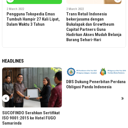
an
U
2 March 2022
2 March 2022
Pengguna Tokopedia Emas
Trans Retail Indonesia
Tumbuh Hampir 27 Kali Lipat,
bekerjasama dengan
Dalam Waktu 3 Tahun
Bukalapak dan Growtheum
Capital Partners Guna
Hadirkan Akses Mudah Belanja
Barang Sehari-Hari
HEADLINES
DBS Dukung Penerbitan Perdana
Obligasi Panda Indonesia
«
»
SUCOFINDO Serahkan Sertifikat
ISO 9001:2015 ke Hotel FUGO
Samarinda