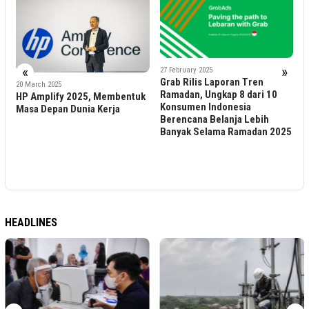
«
»
27 February 2025
Grab Rilis Laporan Tren
20 March 2025
Ramadan, Ungkap 8 dari 10
HP Amplify 2025, Membentuk
1
Konsumen Indonesia
Masa Depan Dunia Kerja
T
Berencana Belanja Lebih
T
Banyak Selama Ramadan 2025
d
d
C
I
HEADLINES