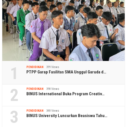
1
PENDIDIKAN
399 Views
PTPP Garap Fasilitas SMA Unggul Garuda d…
2
PENDIDIKAN
398 Views
BINUS International Buka Program Creativ…
3
PENDIDIKAN
348 Views
BINUS University Luncurkan Beasiswa Tahu…