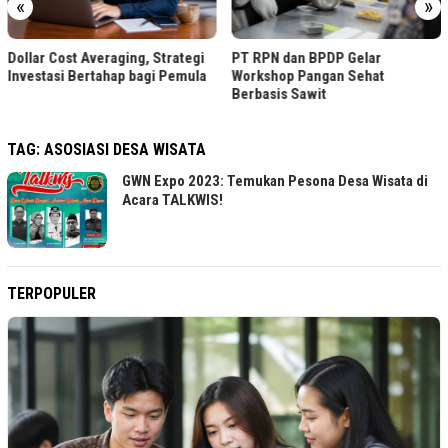
«
»
Dollar Cost Averaging, Strategi
PT RPN dan BPDP Gelar
Investasi Bertahap bagi Pemula
Workshop Pangan Sehat
Berbasis Sawit
TAG:
ASOSIASI DESA WISATA
GWN Expo 2023: Temukan Pesona Desa Wisata di
Acara TALKWIS!
TERPOPULER