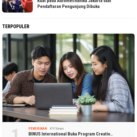
Kuat pada Automechanika Jakarta saat
Pendaftaran Pengunjung Dibuka
TERPOPULER
1
PENDIDIKAN
419 Views
BINUS International Buka Program Creativ…