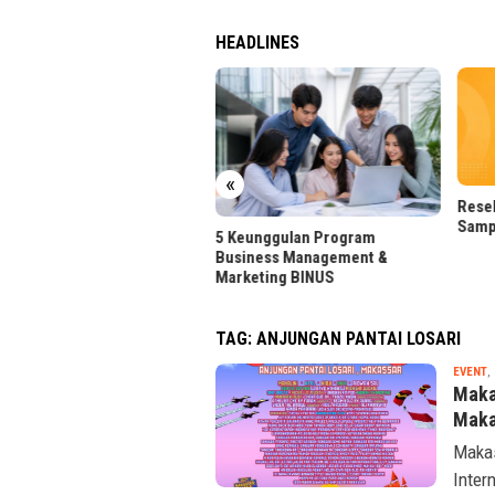
HEADLINES
rt Salary Perkuat Posisi HR
h di DTI-Cx 2026
«
Resel
Samp
5 Keunggulan Program
Business Management &
Marketing BINUS
TAG:
ANJUNGAN PANTAI LOSARI
EVENT
,
Maka
Maka
Makas
Inter