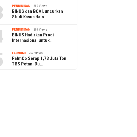
3
PENDIDIKAN
319 Views
BINUS dan BCA Luncurkan
Studi Kasus Halo…
4
PENDIDIKAN
299 Views
BINUS Hadirkan Prodi
Internasional untuk…
5
EKONOMI
252 Views
PalmCo Serap 1,73 Juta Ton
TBS Petani Du…