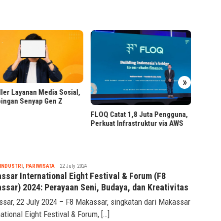
Bittim
»
Pengaw
ler Layanan Media Sosial,
Ilegal
ingan Senyap Gen Z
FLOQ Catat 1,8 Juta Pengguna,
Perkuat Infrastruktur via AWS
Tsaqif
INDUSTRI
,
PARIWISATA
22 July 2024
Ridwan
ssar International Eight Festival & Forum (F8
ssar) 2024: Perayaan Seni, Budaya, dan Kreativitas
sar, 22 July 2024 – F8 Makassar, singkatan dari Makassar
national Eight Festival & Forum, […]