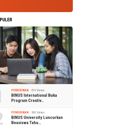
PULER
1
PENDIDIKAN
414 Views
BINUS International Buka
Program Creativ…
2
PENDIDIKAN
365 Views
BINUS University Luncurkan
Beasiswa Tahu…