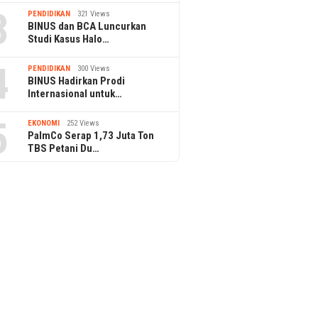
3
PENDIDIKAN
321 Views
BINUS dan BCA Luncurkan
Studi Kasus Halo…
4
PENDIDIKAN
300 Views
BINUS Hadirkan Prodi
Internasional untuk…
5
EKONOMI
252 Views
PalmCo Serap 1,73 Juta Ton
TBS Petani Du…
PPAr UPH Raih Akreditasi
Pertama dari BAN-PT
 dan BPDP Gelar
Jasa Mar
op Pangan Sehat
di TJSL 
is Sawit