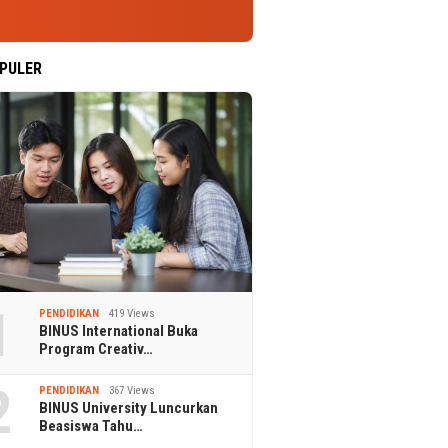
PULER
1
PENDIDIKAN
419 Views
BINUS International Buka
Program Creativ…
2
PENDIDIKAN
367 Views
BINUS University Luncurkan
Beasiswa Tahu…