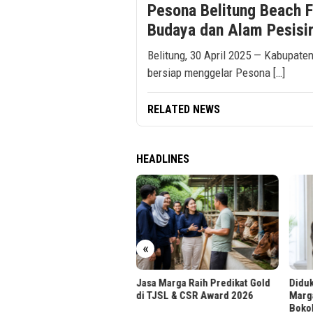
Pesona Belitung Beach F
Budaya dan Alam Pesisi
Belitung, 30 April 2025 — Kabupaten
bersiap menggelar Pesona […]
RELATED NEWS
HEADLINES
r UPH Raih Akreditasi
tama dari BAN-PT
«
Jasa Marga Raih Predikat Gold
Diduk
di TJSL & CSR Award 2026
Marg
Boko