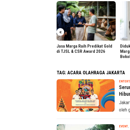
r UPH Raih Akreditasi
tama dari BAN-PT
«
Jasa Marga Raih Predikat Gold
Diduk
di TJSL & CSR Award 2026
Marg
Boko
TAG:
ACARA OLAHRAGA JAKARTA
ENTERT
Seru
Hibu
Jakar
oleh 
EVENT
,