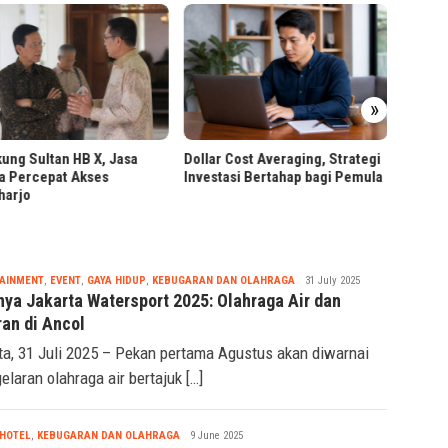
PT RPN
»
Worksh
Berbas
ung Sultan HB X, Jasa
Dollar Cost Averaging, Strategi
a Percepat Akses
Investasi Bertahap bagi Pemula
harjo
Tsaqif
AINMENT
,
EVENT
,
GAYA HIDUP
,
KEBUGARAN DAN OLAHRAGA
31 July 2025
Ridwan
nya Jakarta Watersport 2025: Olahraga Air dan
ran di Ancol
ta, 31 Juli 2025 – Pekan pertama Agustus akan diwarnai
gelaran olahraga air bertajuk […]
Tsaqif
HOTEL
,
KEBUGARAN DAN OLAHRAGA
9 June 2025