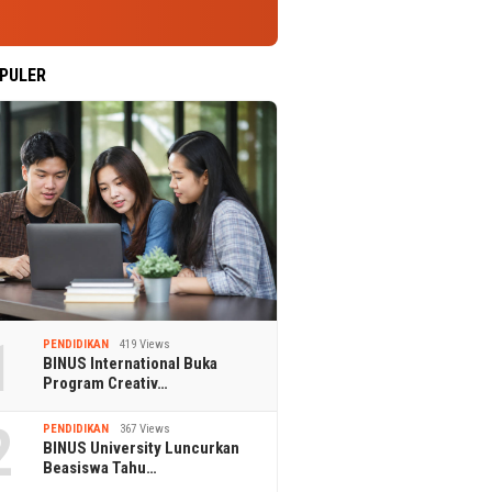
PULER
1
PENDIDIKAN
419 Views
BINUS International Buka
Program Creativ…
2
PENDIDIKAN
367 Views
BINUS University Luncurkan
Beasiswa Tahu…