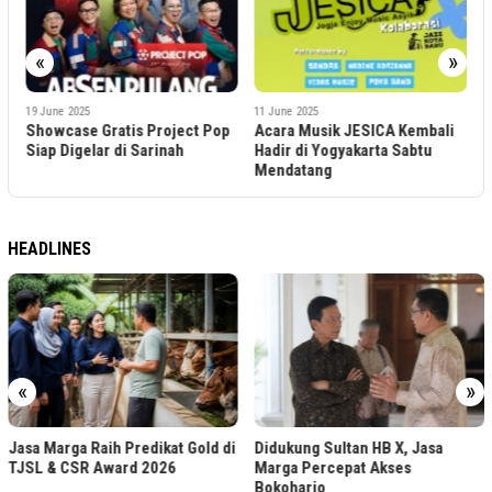
1
«
»
S
Y
19 June 2025
11 June 2025
Showcase Gratis Project Pop
Acara Musik JESICA Kembali
Siap Digelar di Sarinah
Hadir di Yogyakarta Sabtu
a
Mendatang
HEADLINES
«
»
Jasa Marga Raih Predikat Gold di
Didukung Sultan HB X, Jasa
TJSL & CSR Award 2026
Marga Percepat Akses
Bokoharjo