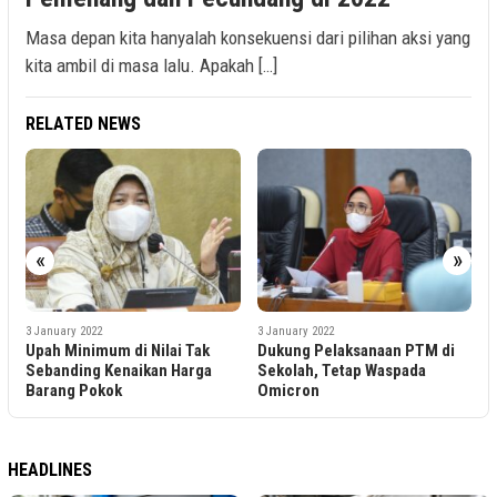
Masa depan kita hanyalah konsekuensi dari pilihan aksi yang
kita ambil di masa lalu. Apakah […]
RELATED NEWS
«
»
3 January 2022
3 January 2022
3
n
Upah Minimum di Nilai Tak
Dukung Pelaksanaan PTM di
P
Sebanding Kenaikan Harga
Sekolah, Tetap Waspada
K
Barang Pokok
Omicron
HEADLINES