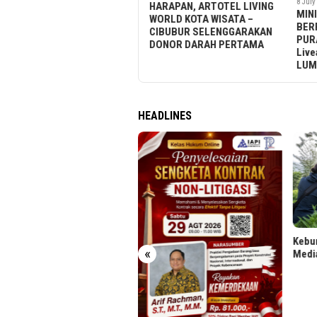
8 July 2026
HARAPAN, ARTOTEL LIVING
MINIMALISME URBAN
WORLD KOTA WISATA –
BERPADU SENI: PURANA DAN
CIBUBUR SELENGGARAKAN
PURAGRAPH X AFGANIAL
DONOR DARAH PERTAMA
Liveable Art Soirée DI
LUMINE, ASHTA DISTRICT 8
HEADLINES
Kebun Rancabali PTPN I Disorot
«
Media Dokumenter AS