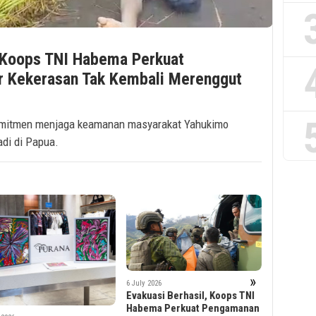
, Koops TNI Habema Perkuat
r Kekerasan Tak Kembali Merenggut
mitmen menjaga keamanan masyarakat Yahukimo
adi di Papua.
»
1 Ju
6 July 2026
Lov
Evakuasi Berhasil, Koops TNI
3 July 2026
Hot
Habema Perkuat Pengamanan
Prospek Karier Kreatif dan
Ala