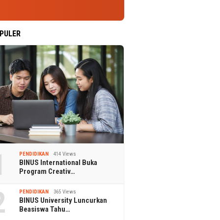
PULER
1
PENDIDIKAN
414 Views
BINUS International Buka
Program Creativ…
2
PENDIDIKAN
365 Views
BINUS University Luncurkan
Beasiswa Tahu…