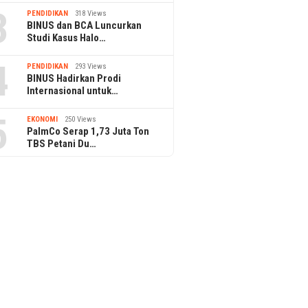
3
PENDIDIKAN
318 Views
BINUS dan BCA Luncurkan
Studi Kasus Halo…
4
PENDIDIKAN
293 Views
BINUS Hadirkan Prodi
Internasional untuk…
5
EKONOMI
250 Views
PalmCo Serap 1,73 Juta Ton
TBS Petani Du…
ly 2026
28 June 2026
26 June 20
ina untuk Slow Traveler:
Usung Genre HipDut, Roni
Investor
 Springs, Vihara, dan
Joni, Rycko Ria, dan Naomi Ivo
Lahan, E
san Orang Tidak Mau Buru-
Rilis Single Baru “Dopamine
Jadi Pe