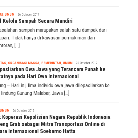
Seremonia
RI
,
UMUM
26 October 2017
l Kelola Sampah Secara Mandiri
salahan sampah merupakan salah satu dampak dari
upan. Tidak hanya di kawasan permukiman dan
ntoran, […]
Seremonia
ITAS
,
ORGANISASI MASSA
,
PEMERINTAH
,
UMUM
26 October 2017
pasliarkan Owa Jawa yang Terancam Punah ke
tatnya pada Hari Owa Internasional
ng – Hari ini, lima individu owa jawa dilepasliarkan ke
 lindung Gunung Malabar, Jawa […]
Seremonia
UMUM
26 October 2017
k Koperasi Kepolisian Negara Republik Indonesia
eng Grab sebagai Mitra Transportasi Online di
ara Internasional Soekarno Hatta