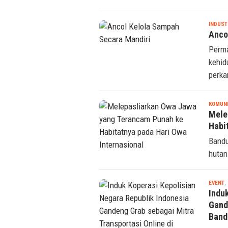
INDUST
Anco
Perma
kehid
perka
KOMUN
Mele
Habi
Bandu
hutan
EVENT
,
Indu
Gand
Band