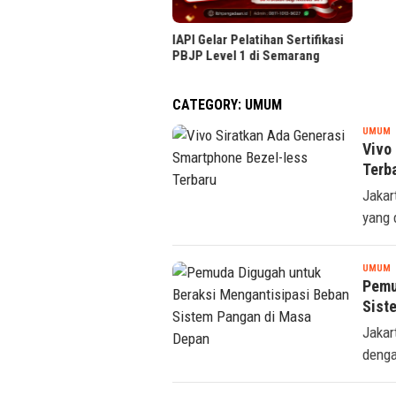
IAPI Gelar Pelatihan Sertifikasi
PBJP Level 1 di Semarang
CATEGORY:
UMUM
S
UMUM
Vivo
Terb
Jakar
yang 
S
UMUM
Pemu
Sist
Jakar
denga