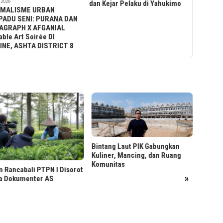
dan Kejar Pelaku di Yahukimo
Lukratif Product Design
Bu
Engineering
L
F
Bintang Laut PIK Gabungkan
Kuliner, Mancing, dan Ruang
Komunitas
Menjaga Reputasi Kredit
»
Sebelum Ajukan Pinjaman