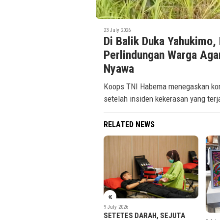
23 July 2026
Di Balik Duka Yahukimo
Perlindungan Warga Aga
Nyawa
Koops TNI Habema menegaskan ko
setelah insiden kekerasan yang terj
RELATED NEWS
«
 Cari
9 July 2026
i
SETETES DARAH, SEJUTA