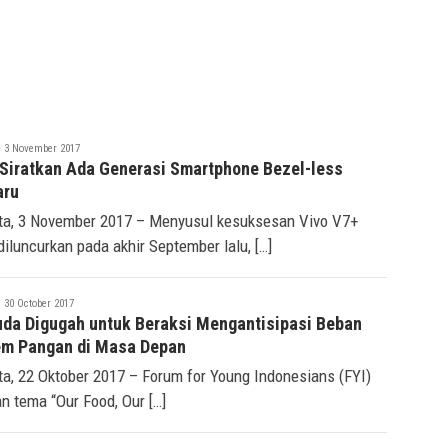
eremonia
3 November 2017
 Siratkan Ada Generasi Smartphone Bezel-less
aru
ta, 3 November 2017 – Menyusul kesuksesan Vivo V7+
diluncurkan pada akhir September lalu, […]
eremonia
30 October 2017
da Digugah untuk Beraksi Mengantisipasi Beban
em Pangan di Masa Depan
ta, 22 Oktober 2017 – Forum for Young Indonesians (FYI)
n tema “Our Food, Our […]