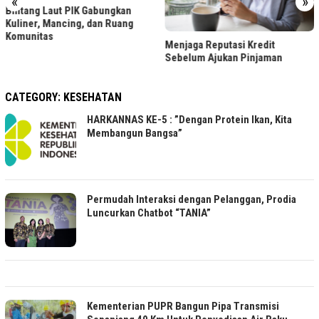
«
»
n
ng
LRT Jabodebek Gelar Lom
Menjaga Reputasi Kredit
Foto Berhadiah, Cek Syara
Sebelum Ajukan Pinjaman
CATEGORY:
KESEHATAN
HARKANNAS KE-5 : ”Dengan Protein Ikan, Kita
Membangun Bangsa”
Permudah Interaksi dengan Pelanggan, Prodia
Luncurkan Chatbot “TANIA”
Kementerian PUPR Bangun Pipa Transmisi