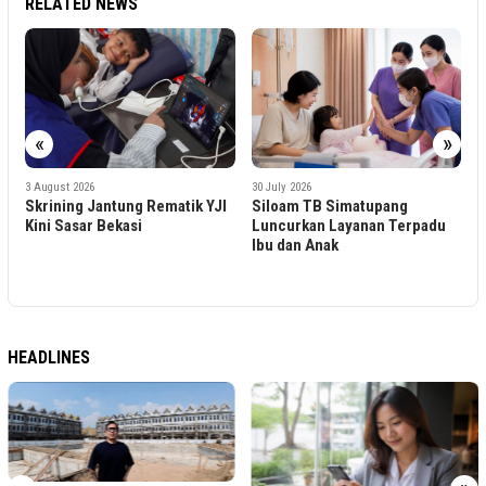
RELATED NEWS
«
»
30 July 2026
30 July 2026
BPOM Surabaya Latih 10
matik YJI
Siloam TB Simatupang
Pramuka Jadi Pelopor
Luncurkan Layanan Terpadu
Keamanan Pangan
Ibu dan Anak
HEADLINES