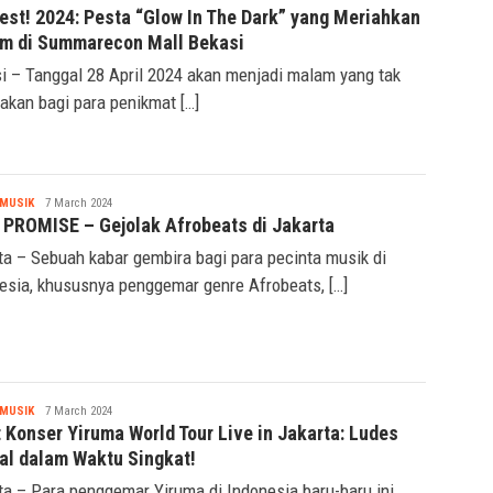
Ridwan
est! 2024: Pesta “Glow In The Dark” yang Meriahkan
m di Summarecon Mall Bekasi
i – Tanggal 28 April 2024 akan menjadi malam yang tak
pakan bagi para penikmat […]
Tsaqif
MUSIK
7 March 2024
Ridwan
 PROMISE – Gejolak Afrobeats di Jakarta
ta – Sebuah kabar gembira bagi para pecinta musik di
esia, khususnya penggemar genre Afrobeats, […]
Tsaqif
MUSIK
7 March 2024
Ridwan
 Konser Yiruma World Tour Live in Jakarta: Ludes
ual dalam Waktu Singkat!
ta – Para penggemar Yiruma di Indonesia baru-baru ini