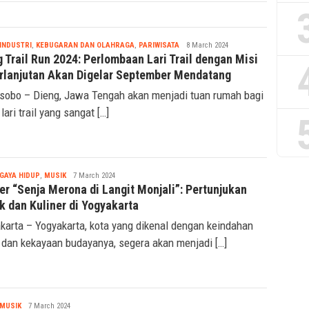
Tsaqif
INDUSTRI
,
KEBUGARAN DAN OLAHRAGA
,
PARIWISATA
8 March 2024
Ridwan
 Trail Run 2024: Perlombaan Lari Trail dengan Misi
rlanjutan Akan Digelar September Mendatang
obo – Dieng, Jawa Tengah akan menjadi tuan rumah bagi
lari trail yang sangat […]
Tsaqif
GAYA HIDUP
,
MUSIK
7 March 2024
Ridwan
er “Senja Merona di Langit Monjali”: Pertunjukan
k dan Kuliner di Yogyakarta
karta – Yogyakarta, kota yang dikenal dengan keindahan
 dan kekayaan budayanya, segera akan menjadi […]
Tsaqif
MUSIK
7 March 2024