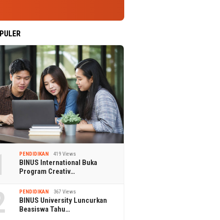
PULER
1
PENDIDIKAN
419 Views
BINUS International Buka
Program Creativ…
2
PENDIDIKAN
367 Views
BINUS University Luncurkan
Beasiswa Tahu…