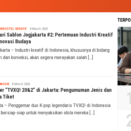
TERPO
Tsaqif
INDUSTRI
,
KREATIF
8 March 2024
Ridwan
ri Sablon Jogjakarta #2: Pertemuan Industri Kreatif
Inovasi Budaya
karta – Industri kreatif di Indonesia, khususnya di bidang
n dan konveksi, akan segera merayakan salah […]
Tsaqif
MUSIK
8 March 2024
Ridwan
er “TVXQ! 20&2” di Jakarta: Pengumuman Jenis dan
a Tiket
ta – Penggemar duo K-pop legendaris TVXQ! di Indonesia
 bersiap-siap untuk menyaksikan idola mereka […]