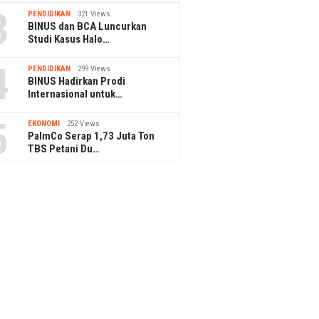
3
PENDIDIKAN
321 Views
BINUS dan BCA Luncurkan
Studi Kasus Halo…
4
PENDIDIKAN
299 Views
BINUS Hadirkan Prodi
Internasional untuk…
5
EKONOMI
252 Views
PalmCo Serap 1,73 Juta Ton
TBS Petani Du…