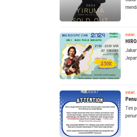
menda
EVENT
,
HIRO
Jakar
Jepan
EVENT
,
Penu
Tim p
penun