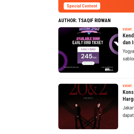
Special Content
AUTHOR:
TSAQIF RIDWAN
EVENT
,
Kendu
dan 
Yogya
sablo
EVENT
,
Kons
Harg
Jakar
dapat