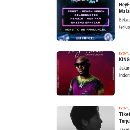
HeyF
Mala
Bekas
terlu
EVENT
,
KING
Jakar
Indon
EVENT
,
Tiket
Terj
Jakar