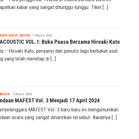
patkan kabar yang sangat ditunggu-tunggu. Tiket […]
Tsaqif
GAYA HIDUP
,
MUSIK
7 March 2024
Ridwan
ACOUSTIC VOL.1: Buka Puasa Bersama Hiroaki Kato
ta – Hiroaki Kato, penyanyi dan penulis lagu berbakat asal
g yang telah menetap di […]
Tsaqif
MUSIK
7 March 2024
Ridwan
ndaan MAFEST Vol. 3 Menjadi 17 April 2024
enyelenggara MAFEST Vol. 3 baru-baru ini mengumumkan
daan acara yang sangat dinantikan tersebut. Awalnya […]