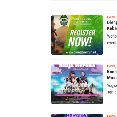
EVENT
,
Dieng
Kebe
Wonos
event 
EVENT
,
Kons
Musi
Yogya
senja
EVENT
,