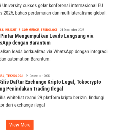
 University sukses gelar konferensi internasional EU
s 2025, bahas perdamaian dan multilateralisme global.
Tsaqif
SS INSIGHT
,
E-COMMERCE
,
TEKNOLOGI
24 December 2025
Ridwan
 Pintar Mengumpulkan Leads Langsung via
sApp dengan Barantum
alkan leads berkualitas via WhatsApp dengan integrasi
an automation Barantum.
Tsaqif
IAL
,
TEKNOLOGI
24 December 2025
Ridwan
ilis Daftar Exchange Kripto Legal, Tokocrypto
ng Penindakan Trading Ilegal
lis whitelist resmi 29 platform kripto berizin, lindungi
tor dari exchange ilegal
View More