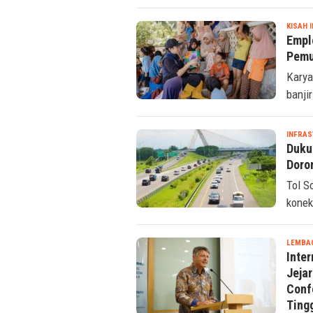
KISAH 
Empl
Pemu
Karya
banji
INFRA
Duku
Doro
Tol S
konek
LEMBA
Inter
Jejar
Conf
Ting