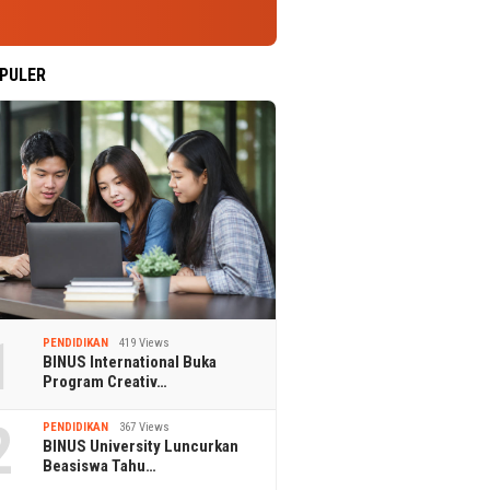
PULER
1
PENDIDIKAN
419 Views
BINUS International Buka
Program Creativ…
2
PENDIDIKAN
367 Views
BINUS University Luncurkan
Beasiswa Tahu…