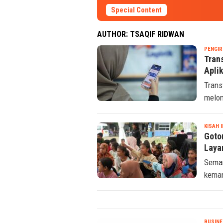
Special Content
AUTHOR:
TSAQIF RIDWAN
PENGIR
Tran
Apli
Trans
melon
KISAH 
Goto
Laya
Seman
keman
BUSINE