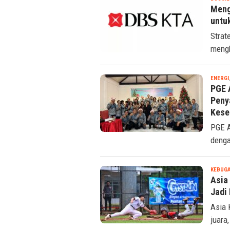
Meng
untu
Strat
mengh
ENERGI
PGE 
Peny
Kese
PGE A
denga
KEBUG
Asia
Jadi
Asia 
juara