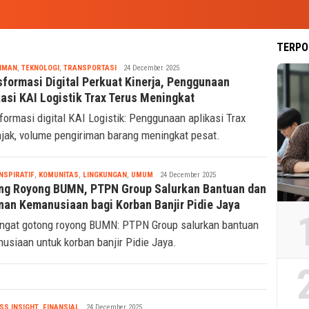
TERPO
Tsaqif
IMAN
,
TEKNOLOGI
,
TRANSPORTASI
24 December 2025
Ridwan
sformasi Digital Perkuat Kinerja, Penggunaan
kasi KAI Logistik Trax Terus Meningkat
formasi digital KAI Logistik: Penggunaan aplikasi Trax
jak, volume pengiriman barang meningkat pesat.
Tsaqif
INSPIRATIF
,
KOMUNITAS
,
LINGKUNGAN
,
UMUM
24 December 2025
Ridwan
ng Royong BUMN, PTPN Group Salurkan Bantuan dan
nan Kemanusiaan bagi Korban Banjir Pidie Jaya
gat gotong royong BUMN: PTPN Group salurkan bantuan
usiaan untuk korban banjir Pidie Jaya.
Tsaqif
SS INSIGHT
,
FINANSIAL
24 December 2025