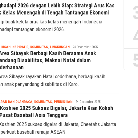
Ridwan
hadapi 2026 dengan Lebih Siap: Strategi Arus Kas
k Kelas Menengah di Tengah Tantangan Ekonomi
egi bijak kelola arus kas kelas menengah Indonesia
adapi tantangan ekonomi 2026.
Tsaqif
,
KISAH INSPIRATIF
,
KOMUNITAS
,
LINGKUNGAN
24 December 2025
Ridwan
Area Sibayak Berbagi Kasih Bersama Anak
andang Disabilitas, Maknai Natal dalam
derhanaan
rea Sibayak rayakan Natal sederhana, berbagi kasih
n anak penyandang disabilitas di Karo.
Tsaqif
ARAN DAN OLAHRAGA
,
KOMUNITAS
,
PENDIDIKAN
24 December 2025
Ridwan
 Koshien 2025 Sukses Digelar, Jakarta Kian Kokoh
 Pusat Baseball Asia Tenggara
Koshien 2025 sukses digelar di Jakarta, Cheetahs Jakarta
, perkuat baseball remaja ASEAN.