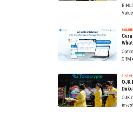
BINUS
Value
BUSINE
Cara
What
Optim
CRM d
FINANS
OJK R
Duku
OJK ri
inves