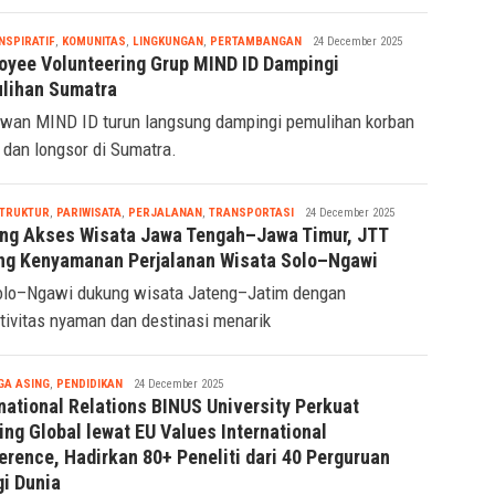
Tsaqif
INSPIRATIF
,
KOMUNITAS
,
LINGKUNGAN
,
PERTAMBANGAN
24 December 2025
Ridwan
oyee Volunteering Grup MIND ID Dampingi
lihan Sumatra
wan MIND ID turun langsung dampingi pemulihan korban
r dan longsor di Sumatra.
Tsaqif
STRUKTUR
,
PARIWISATA
,
PERJALANAN
,
TRANSPORTASI
24 December 2025
Ridwan
ng Akses Wisata Jawa Tengah–Jawa Timur, JTT
ng Kenyamanan Perjalanan Wisata Solo–Ngawi
olo–Ngawi dukung wisata Jateng–Jatim dengan
tivitas nyaman dan destinasi menarik
Tsaqif
GA ASING
,
PENDIDIKAN
24 December 2025
Ridwan
national Relations BINUS University Perkuat
ing Global lewat EU Values International
erence, Hadirkan 80+ Peneliti dari 40 Perguruan
gi Dunia