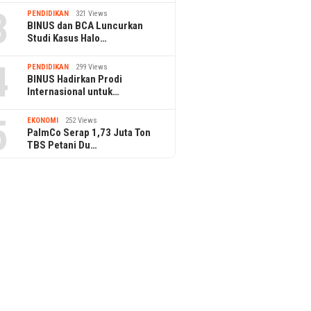
3
PENDIDIKAN
321 Views
BINUS dan BCA Luncurkan
Studi Kasus Halo…
4
PENDIDIKAN
299 Views
BINUS Hadirkan Prodi
Internasional untuk…
5
EKONOMI
252 Views
PalmCo Serap 1,73 Juta Ton
TBS Petani Du…