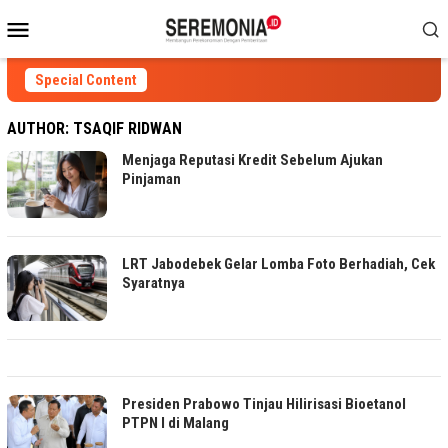
Skip
Mobile
to
Menu
content
Special Content
AUTHOR:
TSAQIF RIDWAN
Menjaga Reputasi Kredit Sebelum Ajukan
Pinjaman
LRT Jabodebek Gelar Lomba Foto Berhadiah, Cek
Syaratnya
Presiden Prabowo Tinjau Hilirisasi Bioetanol
PTPN I di Malang